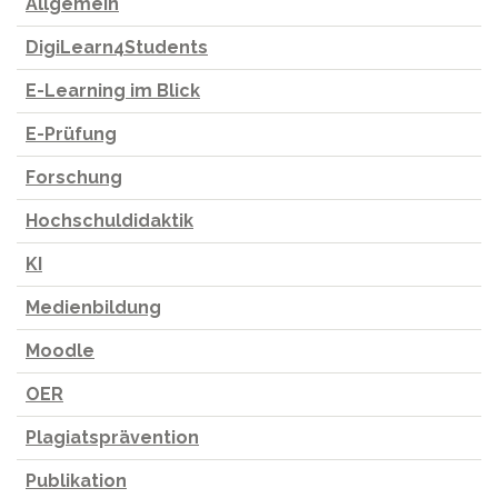
Allgemein
DigiLearn4Students
E-Learning im Blick
E-Prüfung
Forschung
Hochschuldidaktik
KI
Medienbildung
Moodle
OER
Plagiatsprävention
Publikation