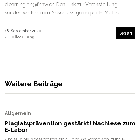
elearning.ph@fhnw.ch Den Link zur Veranstaltung
senden wir Ihnen im Anschluss gerne per E-Mail zu....
18. September 2020
lesen
von
Oliver Lang
Weitere Beiträge
Allgemein
Plagiatsprävention gestärkt! Nachlese zum
E-Labor
Am 8. April 2018 trafen sich über 50 Personen zum E-