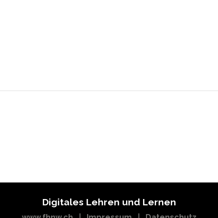
Digitales Lehren und Lernen
www.fhnw.ch
|
Impressum
|
Datenschutz