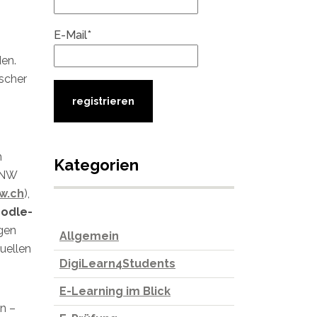
E-Mail*
den.
scher
h
Kategorien
FHNW
w.ch
),
odle-
ngen
Allgemein
duellen
DigiLearn4Students
E-Learning im Blick
n –