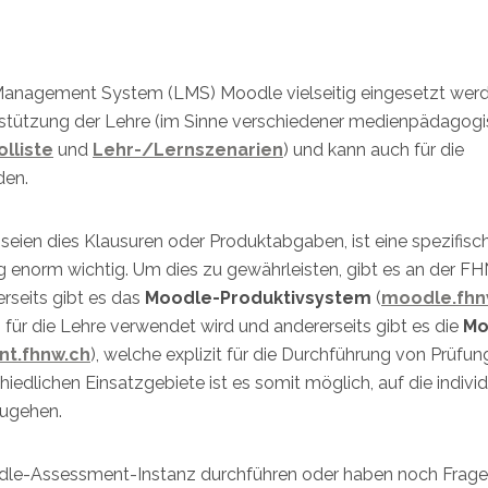
g Management System (LMS) Moodle vielseitig eingesetzt wer
erstützung der Lehre (im Sinne verschiedener medienpädagogi
olliste
und
Lehr-/Lernszenarien
) und kann auch für die
den.
eien dies Klausuren oder Produktabgaben, ist eine spezifisc
 enorm wichtig. Um dies zu gewährleisten, gibt es an der 
rseits gibt es das
Moodle-Produktivsystem
(
moodle.fhn
 für die Lehre verwendet wird und andererseits gibt es die
Mo
t.fhnw.ch
), welche explizit für die Durchführung von Prüfu
iedlichen Einsatzgebiete ist es somit möglich, auf die indivi
ugehen.
odle-Assessment-Instanz durchführen oder haben noch Frage