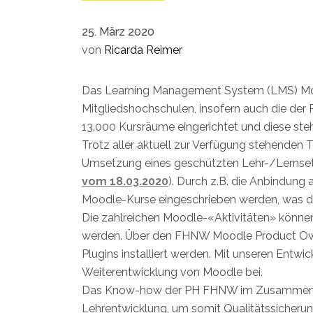
25. März 2020
von
Ricarda Reimer
Das Learning Management System (LMS) Moo
Mitgliedshochschulen, insofern auch die de
13.000 Kursräume eingerichtet und diese st
Trotz aller aktuell zur Verfügung stehenden
Umsetzung eines geschützten Lehr-/Lernsett
vom 18.03.2020
). Durch z.B. die Anbindung
Moodle-Kurse eingeschrieben werden, was de
Die zahlreichen Moodle-«Aktivitäten» können 
werden. Über den FHNW Moodle Product Ow
Plugins installiert werden. Mit unseren Entw
Weiterentwicklung von Moodle bei.
Das Know-how der PH FHNW im Zusammenspiel
Lehrentwicklung, um somit Qualitätssicherun