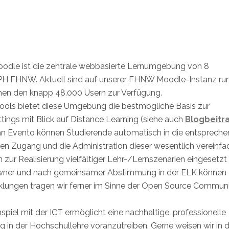
dle ist die zentrale webbasierte Lernumgebung von 8
r PH FHNW. Aktuell sind auf unserer FHNW Moodle-Instanz ru
ehen den knapp 48.000 Usern zur Verfügung.
 Tools bietet diese Umgebung die bestmögliche Basis zur
ings mit Blick auf Distance Learning (siehe auch
Blogbeitr
 an Evento können Studierende automatisch in die entsprech
n Zugang und die Administration dieser wesentlich vereinfac
zur Realisierung vielfältiger Lehr-/Lernszenarien eingesetzt
ner und nach gemeinsamer Abstimmung in der ELK können
icklungen tragen wir ferner im Sinne der Open Source Communi
 mit der ICT ermöglicht eine nachhaltige, professionelle
g in der Hochschullehre voranzutreiben. Gerne weisen wir in 