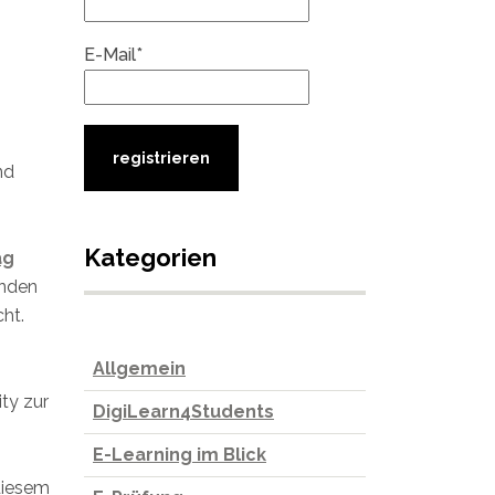
E-Mail*
nd
Kategorien
ag
enden
ht.
Allgemein
ty zur
DigiLearn4Students
E-Learning im Blick
diesem