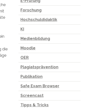
E-Prüfung
iche
Forschung
mit
lte
Hochschuldidaktik
KI
ein
Medienbildung
Moodle
g die
räge
OER
Plagiatsprävention
Publikation
Safe Exam Browser
Screencast
Tipps & Tricks