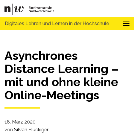
Digitales Lehren und Lernen in der Hochschule
Tog
Asynchrones
Distance Learning –
mit und ohne kleine
Online-Meetings
18. März 2020
von
Silvan Flückiger