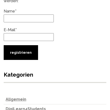
werden:
Name*
E-Mail*
Kategorien
Allgemein
DigiLearn4Students