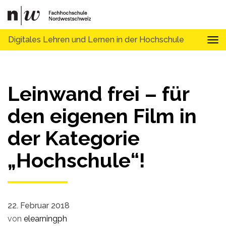
Digitales Lehren und Lernen in der Hochschule
Tog
Leinwand frei – für
den eigenen Film in
der Kategorie
„Hochschule“!
22. Februar 2018
von
elearningph