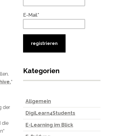
E-Mail*
Kategorien
len.
hive.
“
Allgemein
g der
DigiLearn4Students
 die
E-Learning im Blick
n“