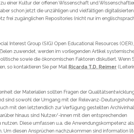
 zu einer Kultur der offenen Wissenschaft und Wissenschaftle
aber schon jetzt die unzähligen und vielfältigen digitalisierten
tz frei zugänglichen Repositories (nicht nur im englischsprac
cial Interest Group (SIG) Open Educational Resources (OER),
Zielen zuwendet, werden im vorliegenden Artikel systemisch
olitische sowie die ökonomischen Faktoren diskutiert. Wenn S
n, so kontaktieren Sie per Mail
Ricarda T.D. Reimer
(Leiteri
heit der Materialien sollten Fragen der Qualitätsentwicklun
und sind sowohl der Umgang mit der Relevanz-Deutungshohe
auch mit den letztendlich zur Verfügung gestellten Archivinha
 Darüber hinaus sind Nutzer/-innen mit den entsprechenden
u nutzen. Diese umfassen u.a. die Anwendungskompetenz al
ten. Um diesen Ansprüchen nachzukommen sind information li