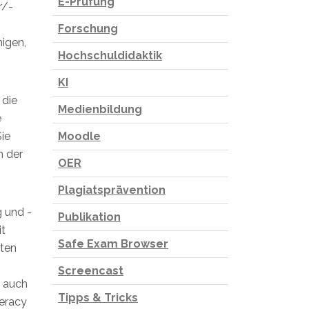
E-Prüfung
r/-
Forschung
higen,
Hochschuldidaktik
KI
 die
Medienbildung
e
ie
Moodle
n der
OER
Plagiatsprävention
g und -
Publikation
it
Safe Exam Browser
lten
Screencast
s auch
Tipps & Tricks
teracy