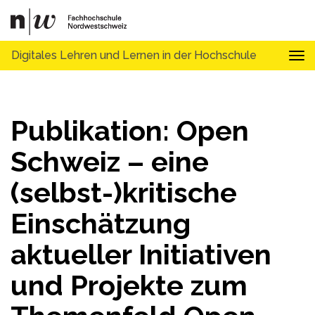
Digitales Lehren und Lernen in der Hochschule
Tog
Publikation: Open
Schweiz – eine
(selbst-)kritische
Einschätzung
aktueller Initiativen
und Projekte zum