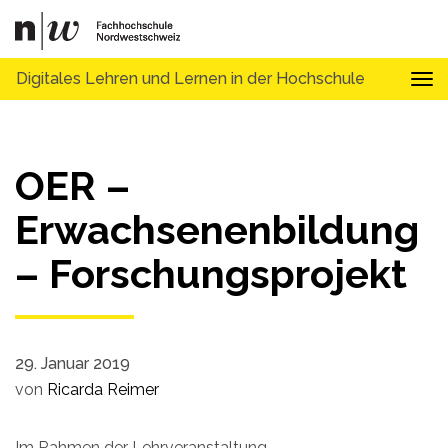
Digitales Lehren und Lernen in der Hochschule
Tog
OER –
Erwachsenenbildung
– Forschungsprojekt
29. Januar 2019
von
Ricarda Reimer
Im Rahmen der Lehrveranstaltung