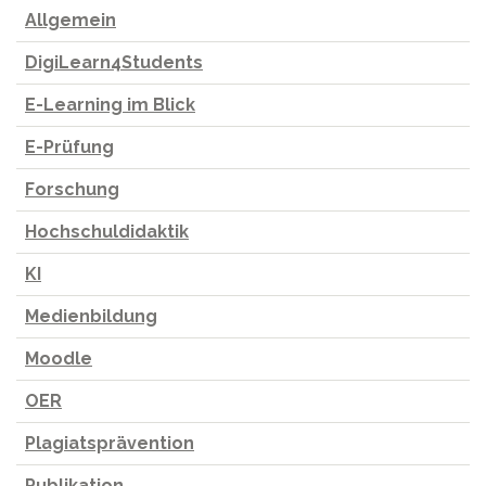
Allgemein
DigiLearn4Students
E-Learning im Blick
E-Prüfung
Forschung
Hochschuldidaktik
KI
Medienbildung
Moodle
OER
Plagiatsprävention
Publikation