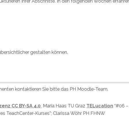
kturieren Ihrer Abschnitte. In den folgenden Wochen erfahren
ersichtlicher gestalten können.
menten kontaktieren Sie bitte das PH Moodle-Team.
enz CC BY-SA 4.0
Maria Haas TU Graz
TELucation
“#06 –
Ihres TeachCenter-Kurses”; Clarissa Wöhr PH FHNW