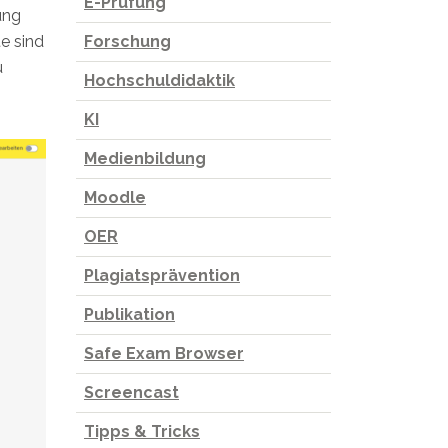
E-Prüfung
ung
e sind
Forschung
u
Hochschuldidaktik
KI
Medienbildung
Moodle
OER
Plagiatsprävention
Publikation
Safe Exam Browser
Screencast
Tipps & Tricks