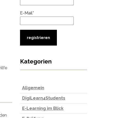
E-Mail*
Kategorien
ilfe
Allgemein
DigiLearn4Students
E-Learning im Blick
 den