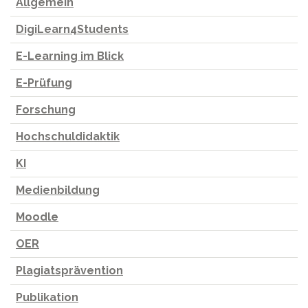
Allgemein
DigiLearn4Students
E-Learning im Blick
E-Prüfung
Forschung
Hochschuldidaktik
KI
Medienbildung
Moodle
OER
Plagiatsprävention
Publikation