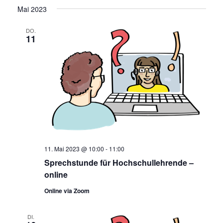
Wählen
Veranstaltungen
Veransta
Mai 2023
Sie
Such-
das
DO.
und
11
Datum
Ansichten
aus.
11. Mai 2023 @ 10:00
-
11:00
Sprechstunde für Hochschullehrende –
online
Online via Zoom
DI.