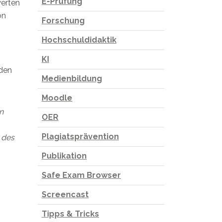
E-Prüfung
werten
on
Forschung
Hochschuldidaktik
KI
 den
Medienbildung
Moodle
n
OER
Plagiatsprävention
 des
Publikation
Safe Exam Browser
Screencast
Tipps & Tricks