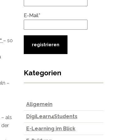
E-Mail*
e“
– so
a
Kategorien
ln –
Allgemein
DigiLearn4Students
 – als
 der
E-Learning im Blick