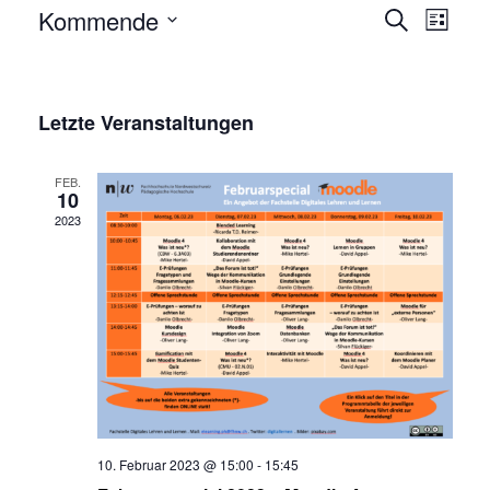
Veran
Kommende
Suche
Liste
Ansic
Wählen
Veransta
Sie
Such-
das
Letzte Veranstaltungen
und
Datum
Ansichten
aus.
FEB.
10
2023
10. Februar 2023 @ 15:00
-
15:45