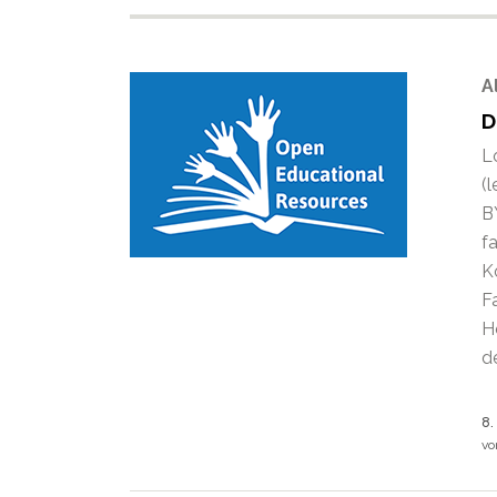
A
D
L
(
B
f
Ko
F
H
de
8.
v