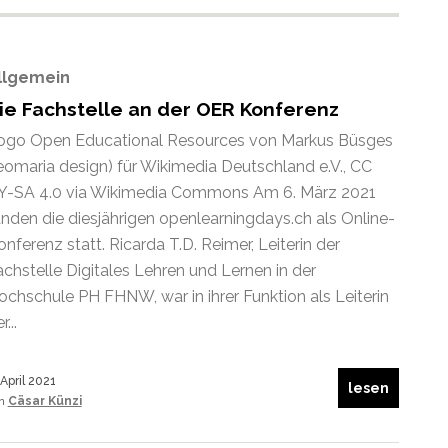
llgemein
ie Fachstelle an der OER Konferenz
ogo Open Educational Resources von Markus Büsges
leomaria design) für Wikimedia Deutschland e.V., CC
Y-SA 4.0 via Wikimedia Commons Am 6. März 2021
anden die diesjährigen openlearningdays.ch als Online-
nferenz statt. Ricarda T.D. Reimer, Leiterin der
achstelle Digitales Lehren und Lernen in der
ochschule PH FHNW, war in ihrer Funktion als Leiterin
r...
 April 2021
lesen
on
Cäsar Künzi