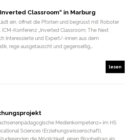
 „Inverted Classroom“ in Marburg
ädt ein, öffnet die Pforten und begrüsst mit Roboter
. ICM-Konferenz „Inverted Classroom: The Next
ich Interessierte und Expert/-innen aus dem
k, rege ausgetauscht und gegenseitig...
lesen
chungsprojekt
rwachsenenpädagogische Medienkompetenz» im HS
ucational Sciences (Erziehungswissenschaft),
tudierenden die Möglichkeit, einen Blogbeitrag als