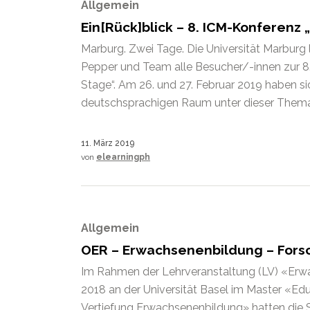
Allgemein
Ein[Rück]blick – 8. ICM-Konferenz
Marburg. Zwei Tage. Die Universität Marburg l
Pepper und Team alle Besucher/-innen zur 8
Stage“. Am 26. und 27. Februar 2019 haben s
deutschsprachigen Raum unter dieser Themati
11. März 2019
von
elearningph
Allgemein
OER – Erwachsenenbildung – Fors
Im Rahmen der Lehrveranstaltung (LV) «E
2018 an der Universität Basel im Master «Ed
Vertiefung Erwachsenenbildung» hatten die S