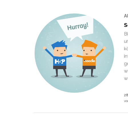
A
S
Bi
u
k
i
g
w
wi
28
v