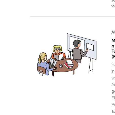
29
v
A
M
n
F
(
F
i
w
A
g
F
P
au