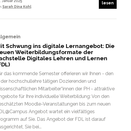
. Januar 2025
lesen
on
Sarah Dina Kohl
llgemein
it Schwung ins digitale Lernangebot: Die
euen Weiterbildungsformate der
achstelle Digitales Lehren und Lernen
FDL)
ür das kommende Semester offerieren wir Ihnen - den
n der hochschullehre tätigen Dozierenden und
issenschaftlichen Mitarbeiter*innen der PH - attraktive
ngebote für Ihre individuelle Weiterbildung: Von den
eschätzten Moodle-Veranstaltungen bis zum neuen
DL@Campus Angebot wartet ein vielfältiges
rogramm auf Sie. Das Angebot der FDL ist darauf
sgerichtet, Sie bei...