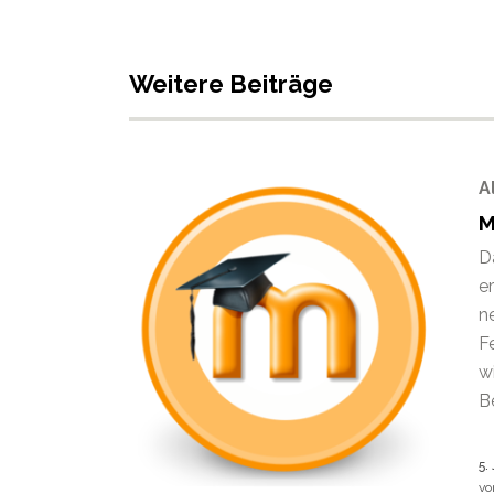
Weitere Beiträge
A
M
D
e
n
F
w
Be
5.
v