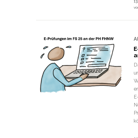
13
v
A
E
a
D
u
W
e
E
N
P
kö