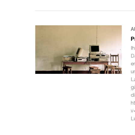
A
P
I
D
e
u
L
g
d
h
v
Lu