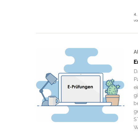
4.
v
A
E
D
P
e
g
b
g
S
W