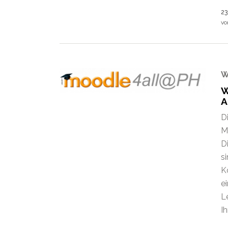
23
v
W
W
A
D
M
D
s
K
e
L
Ih