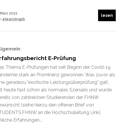
 März 2022
lesen
on
elearningph
llgemein
rfahrungsbericht E-Prüfung
as Thema E-Prüfungen hat seit Beginn der Covid-19
andemie stark an Prominenz gewonnen. Was zuvor als
ine geradezu "exotische Leistungsüberprüfung" galt,
ilt heute fast schon als normales Szenario und wurde
ereits von zahlreichen Studierenden der FHNW
ewünscht (siehe hierzu den offenen Brief von
TUDENTS.FHNW an die Hochschulleitung Link).
elche Erfahrungen...