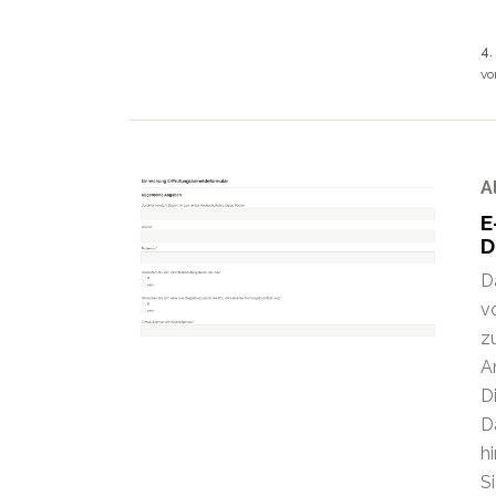
4.
v
A
E
D
D
v
z
A
D
D
h
Si