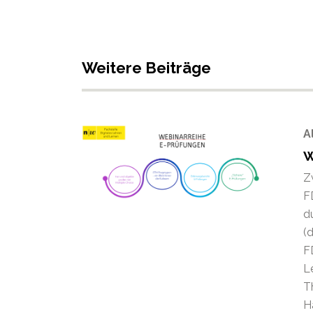
Weitere Beiträge
A
W
Z
F
d
(
F
L
T
H