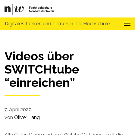
Digitales Lehren und Lernen in der Hochschule
Tog
Videos über
SWITCHtube
“einreichen”
7. April 2020
von
Oliver Lang
Alle Guten Dinge sind drei! Welche Optionen stellt die