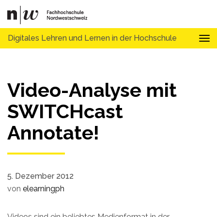
Digitales Lehren und Lernen in der Hochschule
Tog
Video-Analyse mit
SWITCHcast
Annotate!
5. Dezember 2012
von
elearningph
Videos sind ein beliebtes Medienformat in der