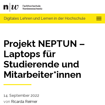
Digitales Lehren und Lernen in der Hochschule
Tog
Projekt NEPTUN –
Laptops für
Studierende und
Mitarbeiter*innen
14. September 2022
von
Ricarda Reimer