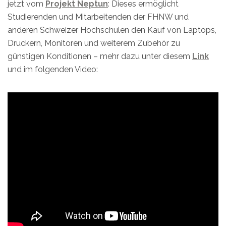
jetzt vom
Projekt Neptun
: Dieses ermöglicht
Studierenden und Mitarbeitenden der FHNW und
anderen Schweizer Hochschulen den Kauf von Laptops,
Druckern, Monitoren und weiterem Zubehör zu
günstigen Konditionen – mehr dazu unter diesem
Link
und im folgenden Video: