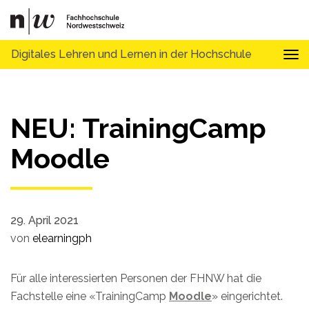
Digitales Lehren und Lernen in der Hochschule
Tog
NEU: TrainingCamp
Moodle
29. April 2021
von
elearningph
Für alle interessierten Personen der FHNW hat die
Fachstelle eine «TrainingCamp
Moodle
» eingerichtet.