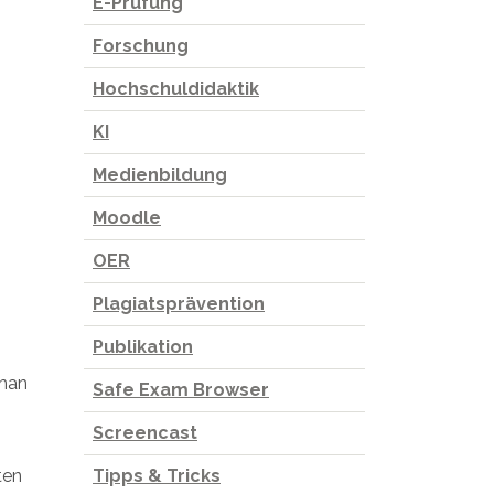
E-Prüfung
Forschung
Hochschuldidaktik
KI
Medienbildung
Moodle
OER
Plagiatsprävention
Publikation
 man
Safe Exam Browser
Screencast
ten
Tipps & Tricks