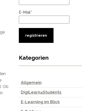
E-Mail*
ige
Kategorien
nden
e
Allgemein
t: Ob
DigiLearn4Students
ch
E-Learning im Blick