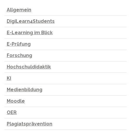
Allgemein
DigiLearn4Students
E-Learning im Blick
E-Prüfung
Forschung
Hochschuldidaktik
KI
Medienbildung
Moodle
OER
Plagiatsprävention