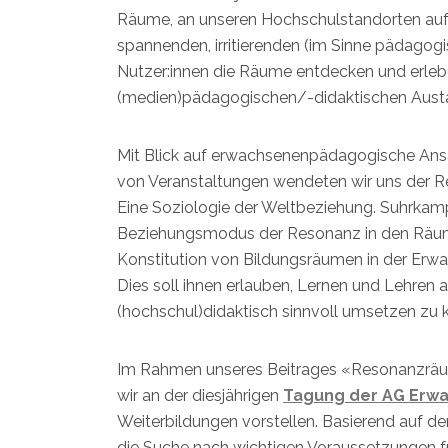
Räume, an unseren Hochschulstandorten auf
spannenden, irritierenden (im Sinne pädagog
Nutzer:innen die Räume entdecken und erlebe
(medien)pädagogischen/-didaktischen Austau
Mit Blick auf erwachsenenpädagogische Ansät
von Veranstaltungen wendeten wir uns der R
Eine Soziologie der Weltbeziehung. Suhrka
Beziehungsmodus der Resonanz in den Räum
Konstitution von Bildungsräumen in der Erwa
Dies soll ihnen erlauben, Lernen und Lehren
(hochschul)didaktisch sinnvoll umsetzen zu 
Im Rahmen unseres Beitrages «Resonanzräum
wir an der diesjährigen
Tagung der AG Erw
Weiterbildungen vorstellen. Basierend auf de
die Suche nach wichtigen Voraussetzungen f