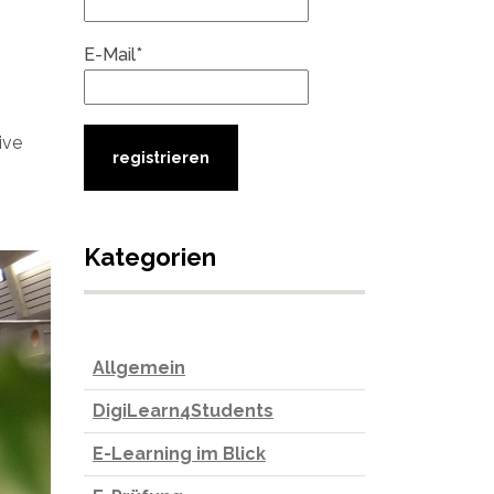
E-Mail*
ive
Kategorien
Allgemein
DigiLearn4Students
E-Learning im Blick