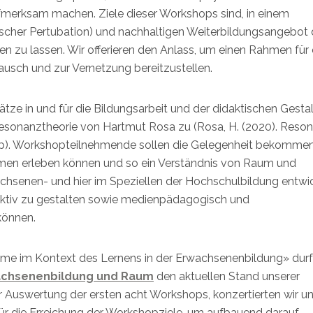
merksam machen. Ziele dieser Workshops sind, in einem
ischer Pertubation) und nachhaltigen Weiterbildungsangebot 
n zu lassen. Wir offerieren den Anlass, um einen Rahmen für 
sch und zur Vernetzung bereitzustellen.
ze in und für die Bildungsarbeit und der didaktischen Gesta
esonanztheorie von Hartmut Rosa zu (Rosa, H. (2020). Reso
mp). Workshopteilnehmende sollen die Gelegenheit bekommen
en erleben können und so ein Verständnis von Raum und
chsenen- und hier im Speziellen der Hochschulbildung entwic
 aktiv zu gestalten sowie medienpädagogisch und
können.
e im Kontext des Lernens in der Erwachsenenbildung» durf
achsenenbildung und Raum
den aktuellen Stand unserer
r Auswertung der ersten acht Workshops, konzertierten wir un
ür die Erreichung der Workshopziele, um aufbauend darauf