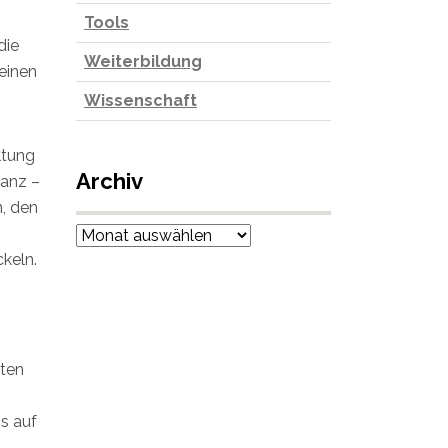
Tools
die
Weiterbildung
einen
Wissenschaft
ltung
Archiv
nanz –
, den
Archiv
keln.
ten
s auf