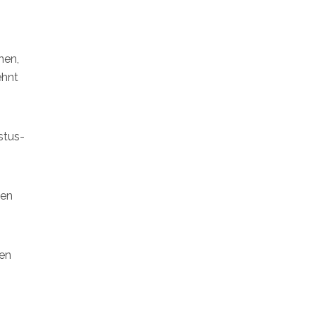
nen,
ehnt
stus-
ßen
hen