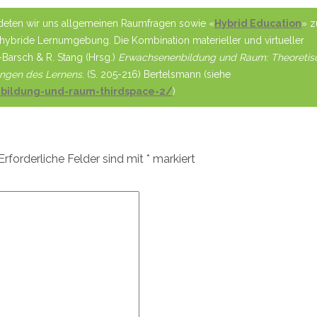
eten wir uns allgemeinen Raumfragen sowie «
Hybrid Education
» z
ls hybride Lernumgebung. Die Kombination materieller und virtueller
r-Barsch & R. Stang (Hrsg.)
Erwachsenenbildung und Raum: Theoretis
ungen des Lernens
. (S. 205-216) Bertelsmann (siehe
nbildung-und-raum-thirdspace-2/
)
Erforderliche Felder sind mit
*
markiert