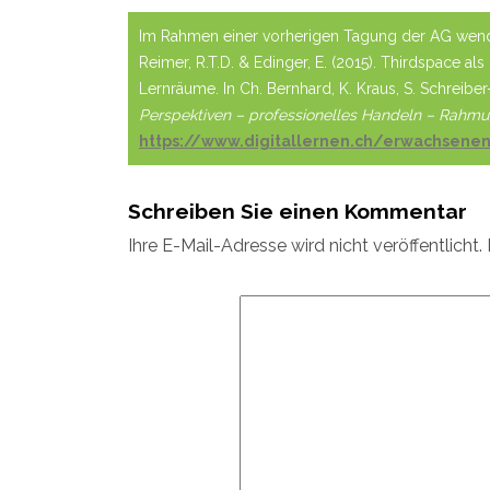
Im Rahmen einer vorherigen Tagung der AG wend
Reimer, R.T.D. & Edinger, E. (2015). Thirdspace a
Lernräume. In Ch. Bernhard, K. Kraus, S. Schreibe
Perspektiven – professionelles Handeln – Rahm
https://www.digitallernen.ch/erwachsene
Schreiben Sie einen Kommentar
Ihre E-Mail-Adresse wird nicht veröffentlicht.