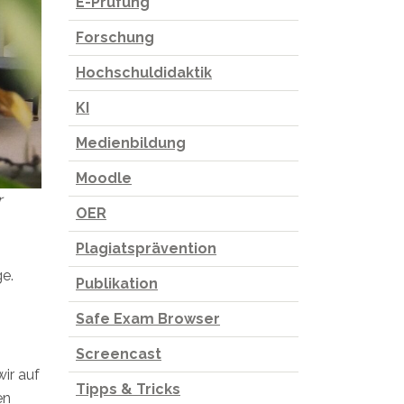
E-Prüfung
Forschung
Hochschuldidaktik
KI
Medienbildung
Moodle
r
OER
Plagiatsprävention
e.
Publikation
Safe Exam Browser
Screencast
ir auf
Tipps & Tricks
en