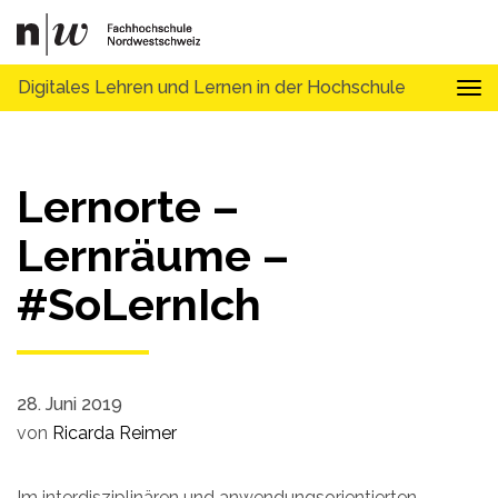
Digitales Lehren und Lernen in der Hochschule
Tog
Lernorte –
Lernräume –
#SoLernIch
28. Juni 2019
von
Ricarda Reimer
Im interdisziplinären und anwendungsorientierten