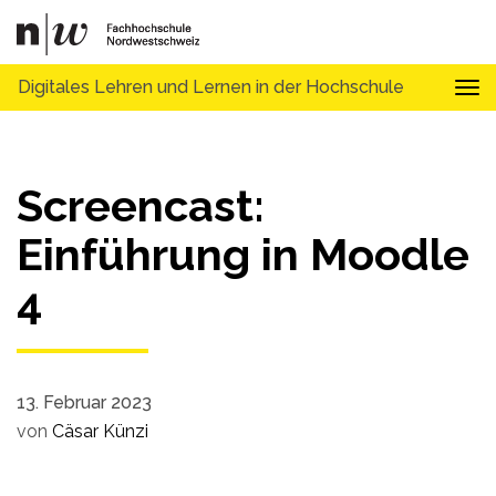
Digitales Lehren und Lernen in der Hochschule
Tog
Screencast:
Einführung in Moodle
4
13. Februar 2023
von
Cäsar Künzi