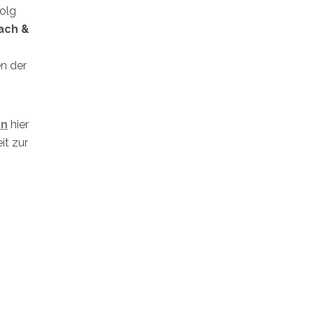
olg
ach &
n der
en
hier
it zur