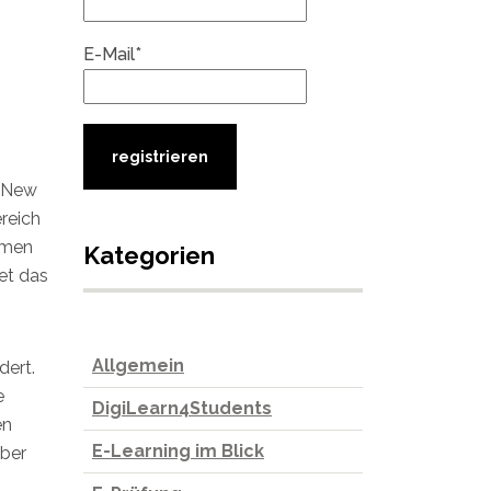
E-Mail*
 «New
reich
emen
Kategorien
et das
Allgemein
dert.
e
DigiLearn4Students
en
E-Learning im Blick
über