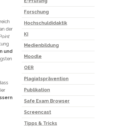
E-Prüfung
Forschung
reich
Hochschuldidaktik
 an der
KI
Point
ltung
Medienbildung
n und
Moodle
igsten
OER
Plagiatsprävention
dass
Publikation
ier
ssern
Safe Exam Browser
Screencast
Tipps & Tricks