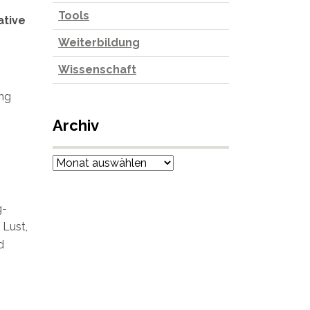
Tools
ative
Weiterbildung
Wissenschaft
ung
Archiv
Archiv
g-
 Lust,
d