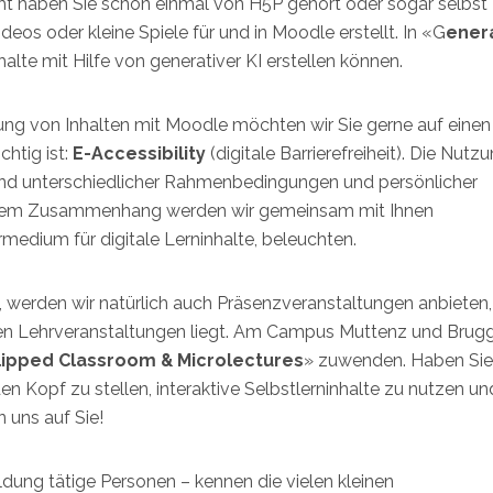
icht haben Sie schon einmal von H5P gehört oder sogar selbst
deos oder kleine Spiele für und in Moodle erstellt. In «G
ener
halte mit Hilfe von generativer KI erstellen können.
lung von Inhalten mit Moodle möchten wir Sie gerne auf einen
htig ist:
E-Accessibility
(digitale Barrierefreiheit). Die Nutz
grund unterschiedlicher Rahmenbedingungen und persönlicher
iesem Zusammenhang werden wir gemeinsam mit Ihnen
medium für digitale Lerninhalte, beleuchten.
 werden wir natürlich auch Präsenzveranstaltungen anbieten,
len Lehrveranstaltungen liegt. Am Campus Muttenz und Brug
lipped Classroom & Microlectures
» zuwenden. Haben Sie
en Kopf zu stellen, interaktive Selbstlerninhalte zu nutzen un
n uns auf Sie!
ildung tätige Personen – kennen die vielen kleinen