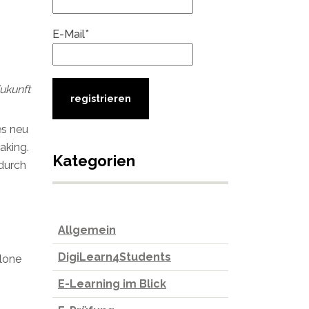
E-Mail*
ukunft
es neu
aking.
Kategorien
durch
Allgemein
DigiLearn4Students
elone
E-Learning im Blick