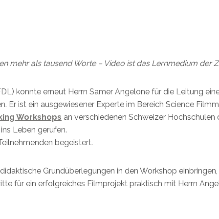
gen mehr als tausend Worte – Video ist das Lernmedium der Z
(FDL) konnte erneut Herrn Samer Angelone für die Leitung ein
 Er ist ein ausgewiesener Experte im Bereich Science Filmm
king Workshops
an verschiedenen Schweizer Hochschulen 
ins Leben gerufen.
Teilnehmenden begeistert.
ndidaktische Grundüberlegungen in den Workshop einbringen,
te für ein erfolgreiches Filmprojekt praktisch mit Herrn Ang