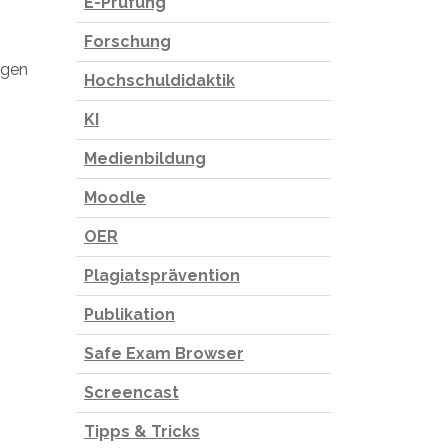
E-Prüfung
Forschung
agen
Hochschuldidaktik
KI
Medienbildung
Moodle
OER
Plagiatsprävention
Publikation
Safe Exam Browser
Screencast
Tipps & Tricks