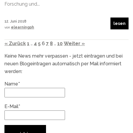
Forschung und...
12. Juni 2018
lesen
von
elearningph
« Zurück
1
…
4
5
6
7
8
…
10
Weiter »
Keine News mehr verpassen - jetzt eintragen und bei
neuen Blogeintragen automatisch per Mail informiert
werden:
Name*
E-Mail*