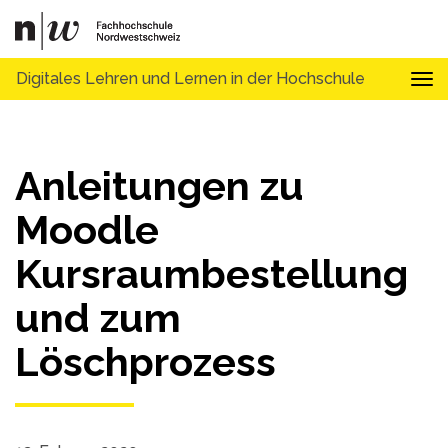
Digitales Lehren und Lernen in der Hochschule
Tog
Anleitungen zu
Moodle
Kursraumbestellung
und zum
Löschprozess