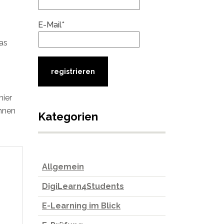
E-Mail*
as
hier
Ihnen
Kategorien
Allgemein
DigiLearn4Students
E-Learning im Blick