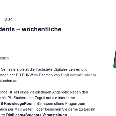
-
12:30
dents – wöchentliche
tzung
Semesters bietet die Fachstelle Digitales Lehren und
renden der PH FHNW im Rahmen von
DigiLearn4Students
stunden an.
nde ist Teil eines vielgliedrigen Angebots: Neben den
 als PH-Studierende Zugriff auf die interaktive
4S-KnowledgeRoom
. Sie haben offene Fragen zum
auch per
Mail
weiter... oder besuchen Sie gerne zu Beginn
erer
DigiLearn4Students Veranstaltung
.