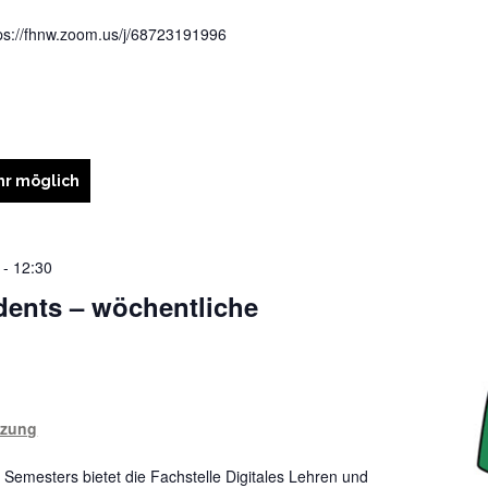
tps://fhnw.zoom.us/j/68723191996
r möglich
-
12:30
dents – wöchentliche
tzung
Semesters bietet die Fachstelle Digitales Lehren und