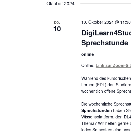
Sie
Oktober 2024
Schlüsselwort.
das
Datum
10. Oktober 2024 @ 11:30
DO.
aus.
10
DigiLearn4Stu
Sprechstunde
online
Online:
Link zur Zoom-Si
Während des kursorischen 
Lernen (FDL) den Studie
wöchentlich offene Sprech
Die wöchentliche Sprechstu
Sprechstunden
haben Sie
Wissensplattform, den
DL
Thema? Wir helfen gerne 
jedes Semesters eine uns