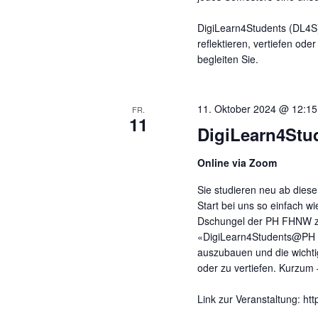
DigiLearn4Students (DL4S) 
reflektieren, vertiefen od
begleiten Sie.
11. Oktober 2024 @ 12:15
FR.
11
DigiLearn4Stud
Online via Zoom
Sie studieren neu ab die
Start bei uns so einfach wi
Dschungel der PH FHNW zu
«DigiLearn4Students@PH F
auszubauen und die wicht
oder zu vertiefen. Kurzum 
Link zur Veranstaltung: ht