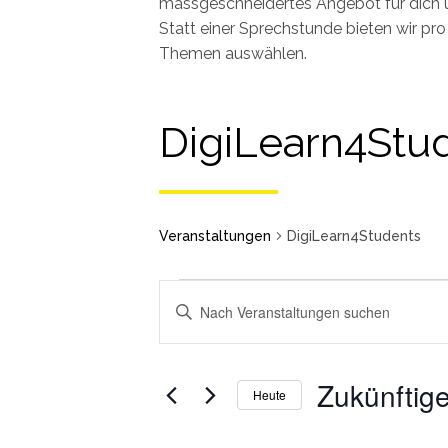
massgeschneidertes Angebot für dich 
Statt einer Sprechstunde bieten wir p
Themen auswählen.
DigiLearn4Stu
Veranstaltungen
DigiLearn4Students
Schlüsselwort
eingeben.
Veranstaltungen
Veranstaltungen
Suchen
Such-
Sie
Zukünftig
und
Heute
Veranstaltungen
Ansichtennavigation
Wählen
nach