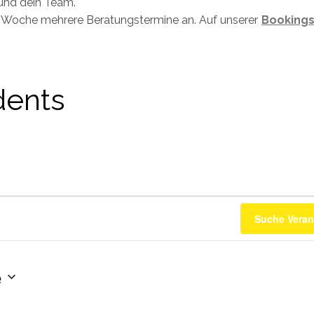
und dein Team.
ro Woche mehrere Beratungstermine an. Auf unserer
Bookings
dents
Suche Veran
e