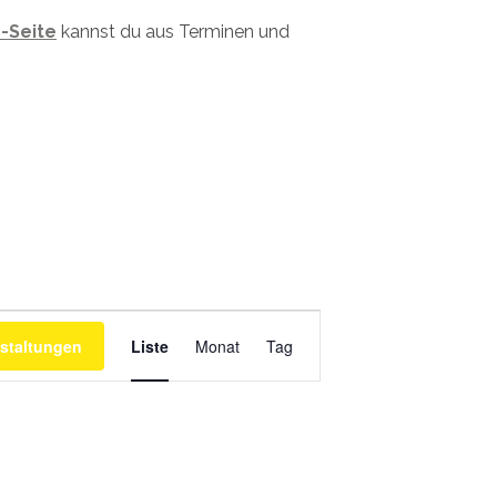
-Seite
kannst du aus Terminen und
Veranstaltung
Ansichtennavigation
staltungen
Liste
Monat
Tag