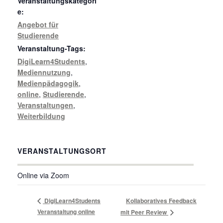
Veranstaltungskategori
e:
Angebot für
Studierende
Veranstaltung-Tags:
DigiLearn4Students
,
Mediennutzung
,
Medienpädagogik
,
online
,
Studierende
,
Veranstaltungen
,
Weiterbildung
VERANSTALTUNGSORT
Online via Zoom
DigiLearn4Students
Kollaboratives Feedback
Veranstaltung online
mit Peer Review