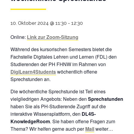
10. Oktober 2024 @ 11:30
-
12:30
Online:
Link zur Zoom-Sitzung
Während des kursorischen Semesters bietet die
Fachstelle Digitales Lehren und Lernen (FDL) den
Studierenden der PH FHNW im Rahmen von
DigiLearn4Students
wöchentlich offene
Sprechstunden an.
Die wöchentliche Sprechstunde ist Teil eines
vielgliedrigen Angebots: Neben den
Sprechstunden
haben Sie als PH-Studierende Zugriff auf die
interaktive Wissensplattform, den
DL4S-
KnowledgeRoom
. Sie haben offene Fragen zum
Thema? Wir helfen gerne auch per
Mail
weiter…