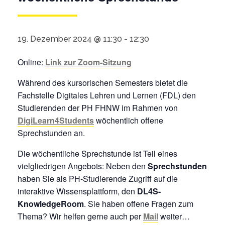
19. Dezember 2024 @ 11:30
-
12:30
Online:
Link zur Zoom-Sitzung
Während des kursorischen Semesters bietet die
Fachstelle Digitales Lehren und Lernen (FDL) den
Studierenden der PH FHNW im Rahmen von
DigiLearn4Students
wöchentlich offene
Sprechstunden an.
Die wöchentliche Sprechstunde ist Teil eines
vielgliedrigen Angebots: Neben den
Sprechstunden
haben Sie als PH-Studierende Zugriff auf die
interaktive Wissensplattform, den
DL4S-
KnowledgeRoom
. Sie haben offene Fragen zum
Thema? Wir helfen gerne auch per
Mail
weiter…