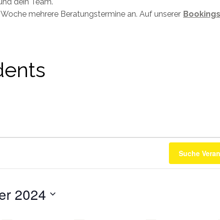
und dein Team.
ro Woche mehrere Beratungstermine an. Auf unserer
Bookings
dents
Suche Veran
er 2024