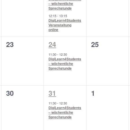
– wöchentliche
Sprechstunde
12:15
-
13:15
DigiLearn4Students
Veranstaltung
online
0
1
0
23
24
25
ungen,
Veranstaltungen,
Veranstaltung,
Veranstaltu
11:30
-
12:30
DigiLearn4Students
– wöchentliche
Sprechstunde
0
1
0
30
31
1
ungen,
Veranstaltungen,
Veranstaltung,
Veranstaltu
11:30
-
12:30
DigiLearn4Students
– wöchentliche
Sprechstunde