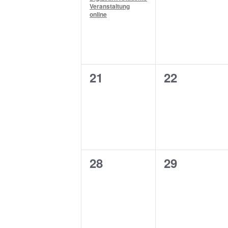
Veranstaltung
online
0
0
21
22
Veranstaltungen,
Veranstalt
0
0
28
29
Veranstaltungen,
Veranstalt