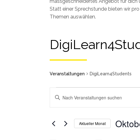
massgeschneidertes Angebot für dich 
Statt einer Sprechstunde bieten wir p
Themen auswählen.
DigiLearn4Stu
Veranstaltungen
DigiLearn4Students
Schlüsselwort
eingeben.
Veranstaltungen
Veranstaltungen
Suchen
Such-
Sie
Oktob
und
Aktueller Monat
Veranstaltungen
Ansichtennavigation
Wählen
nach