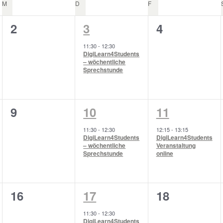
M
MITTWOCH
D
DONNERSTAG
F
FREITAG
0
1
0
2
3
4
ungen,
Veranstaltungen,
Veranstaltung,
Veranstaltu
11:30
-
12:30
DigiLearn4Students
– wöchentliche
Sprechstunde
0
1
1
9
10
11
ungen,
Veranstaltungen,
Veranstaltung,
Veranstaltu
11:30
-
12:30
12:15
-
13:15
DigiLearn4Students
DigiLearn4Students
– wöchentliche
Veranstaltung
Sprechstunde
online
0
2
0
16
17
18
ungen,
Veranstaltungen,
Veranstaltungen,
Veranstaltu
11:30
-
12:30
DigiLearn4Students