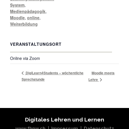
System
,
Medienpädagogik
,
Moodle
,
online
,
Weiterbildung
VERANSTALTUNGSORT
Online via Zoom
DigiLearn4Students – wöchentliche
Moodle meets
Sprechstunde
Lehre
Digitales Lehren und Lernen
www.fhnw.ch
|
Impressum
|
Datenschutz