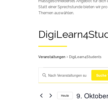
massgeschneidertes Angebot für dich 
Statt einer Sprechstunde bieten wir p
Themen auswählen.
DigiLearn4Stu
Veranstaltungen
DigiLearn4Students
Schlüsselwort
Suche 
eingeben.
Veranstaltungen
Veranstaltungen
Suchen
for
Such-
Sie
9.
und
9. Oktobe
Heute
Oktober
Veranstaltungen
Ansichtennavigation
Wählen
2024
nach