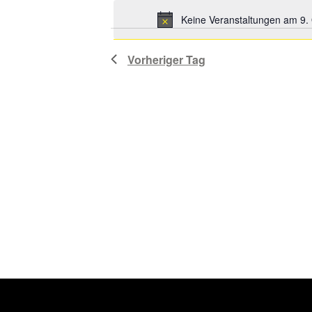
Sie
Schlüsselwort.
Keine Veranstaltungen am 9.
das
Datum
Vorheriger Tag
aus.