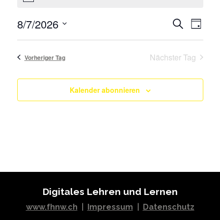
Veranstaltungen
for
Veran
8/7/2026
Suche
Tag
7.
Ansic
Wählen
August
Veransta
Sie
2026
Nächster Tag
Such-
Vorheriger Tag
das
und
Datum
Ansichten
aus.
Kalender abonnieren
Digitales Lehren und Lernen
www.fhnw.ch
|
Impressum
|
Datenschutz