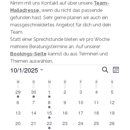
Nimm mit uns Kontakt auf über unsere
Team-
Mailadresse,
wenn du nicht das passende
gefunden hast. Sehr gerne planen wir auch ein
massgeschneidertes Angebot für dich und dein
Team.
Statt einer Sprechstunde bieten wir pro Woche
mehrere Beratungstermine an. Auf unserer
Bookings-Seite
kannst du aus Terminen und
Themen auswählen.
Veran
10/1/2025
Suche
Monat
Ansic
Wählen
Veranstaltungen
M
MONTAG
D
DIENSTAG
M
MITTWOCH
D
DONNERSTAG
F
FREITAG
S
SAMSTAG
Veransta
S
SONNTAG
Sie
Such-
1
1
1
0
0
0
0
29
30
1
2
3
4
5
das
Kalender
und
Veranstaltung
Veranstaltung
Veranstaltung
Veranstaltungen
Veranstaltungen
Veranstaltungen
Veransta
Datum
0
0
1
0
0
0
0
6
7
8
9
10
11
12
von
Ansichten
aus.
Veranstaltungen
Veranstaltungen
Veranstaltung
Veranstaltungen
Veranstaltungen
Veranstaltungen
Veranstal
Veranstaltungen
0
0
1
0
0
0
0
13
14
15
16
17
18
19
Veranstaltungen
Veranstaltungen
Veranstaltung
Veranstaltungen
Veranstaltungen
Veranstaltungen
Veranstal
0
0
1
0
0
0
0
20
21
22
23
24
25
26
Veranstaltungen
Veranstaltungen
Veranstaltung
Veranstaltungen
Veranstaltungen
Veranstaltungen
Veranstal