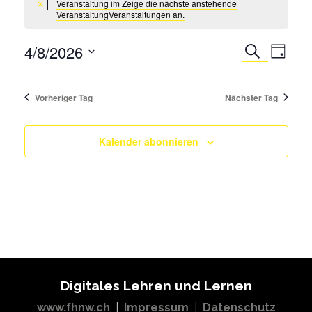
Veranstaltung im Zeige die
nächste anstehende
Veranstaltungen
VeranstaltungVeranstaltungen an.
Notice
for
8.
Verans
4/8/2026
Suche
Tag
April
Ansich
Wählen
2026
Veransta
Sie
Such-
Vorheriger Tag
Nächster Tag
das
und
Datum
Ansichten
Kalender abonnieren
aus.
Digitales Lehren und Lernen
www.fhnw.ch
|
Impressum
|
Datenschutz