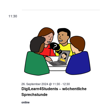
Wählen
Veranstaltungen
Veransta
Sie
for
Such-
das
26.
und
11:30
Datum
September
Ansichten
aus.
2024
26. September 2024 @ 11:30
-
12:30
DigiLearn4Students – wöchentliche
Sprechstunde
online