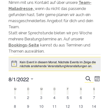
Nimm mit uns Kontakt auf über unsere
Team-
Mailadresse,
wenn du nicht das passende
gefunden hast. Sehr gerne planen wir auch ein
massgeschneidertes Angebot für dich und dein
Team.
Statt einer Sprechstunde bieten wir pro Woche
mehrere Beratungstermine an. Auf unserer
Bookings-Seite
kannst du aus Terminen und
Themen auswählen.
Kein Event in diesem Monat. Nächste Events im Zeige die
nächste anstehende VeranstaltungVeranstaltungen an.
Veranstaltungen
Notice
Verans
8/1/2022
Suche
Monat
Ansich
Wählen
Veransta
M
MONTAG
D
DIENSTAG
M
MITTWOCH
D
DONNERSTAG
F
FREITAG
S
SAMSTAG
S
SONNTAG
Sie
Such-
0
0
0
0
0
0
0
1
2
3
4
5
6
7
das
Kalender
und
Veranstaltungen
Veranstaltungen
Veranstaltungen
Veranstaltungen
Veranstaltungen
Veranstaltungen
Veransta
Datum
0
0
0
0
0
0
0
8
9
10
11
12
13
14
von
Ansichten