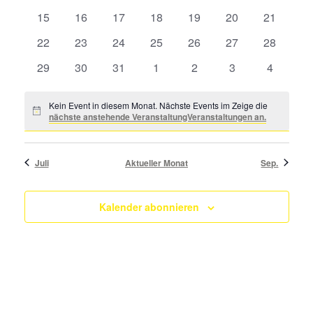
aus.
Veranstaltungen
Veranstaltungen
Veranstaltungen
Veranstaltungen
Veranstaltungen
Veranstaltungen
Veranstal
Veranstaltungen
0
0
0
0
0
0
0
15
16
17
18
19
20
21
Veranstaltungen
Veranstaltungen
Veranstaltungen
Veranstaltungen
Veranstaltungen
Veranstaltungen
Veranstal
0
0
0
0
0
0
0
22
23
24
25
26
27
28
Veranstaltungen
Veranstaltungen
Veranstaltungen
Veranstaltungen
Veranstaltungen
Veranstaltungen
Veranstal
0
0
0
0
0
0
0
29
30
31
1
2
3
4
Veranstaltungen
Veranstaltungen
Veranstaltungen
Veranstaltungen
Veranstaltungen
Veranstaltungen
Veransta
Kein Event in diesem Monat. Nächste Events im Zeige die
Notice
nächste anstehende VeranstaltungVeranstaltungen an.
Juli
Aktueller Monat
Sep.
Kalender abonnieren