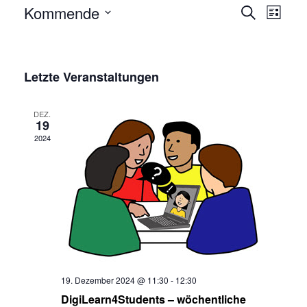
Veran
Kommende
Suche
Liste
Ansic
Wählen
Veransta
Sie
Such-
das
Letzte Veranstaltungen
und
Datum
Ansichten
aus.
DEZ.
19
2024
19. Dezember 2024 @ 11:30
-
12:30
DigiLearn4Students – wöchentliche