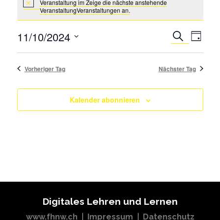
Veranstaltung im Zeige die
nächste anstehende
Veranstaltungen
VeranstaltungVeranstaltungen an.
Notice
for
10.
Verans
11/10/2024
Suche
Tag
November
Ansich
Wählen
2024
Veransta
Sie
Such-
Vorheriger Tag
Nächster Tag
das
und
Datum
Ansichten
Kalender abonnieren
aus.
Digitales Lehren und Lernen
www.fhnw.ch
|
Impressum
|
Datenschutz