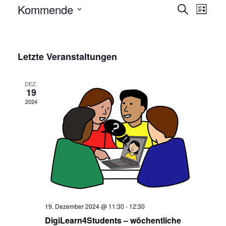
Veran
Kommende
Suche
Liste
Ansic
Wählen
Veransta
Sie
Such-
das
Letzte Veranstaltungen
und
Datum
Ansichten
aus.
DEZ.
19
2024
19. Dezember 2024 @ 11:30
-
12:30
DigiLearn4Students – wöchentliche