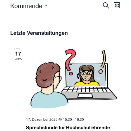
Veran
Kommende
Suche
Liste
Ansic
Wählen
Veransta
Sie
Such-
das
Letzte Veranstaltungen
und
Datum
Ansichten
aus.
DEZ.
17
2025
17. Dezember 2025 @ 15:30
-
16:30
Sprechstunde für Hochschullehrende –