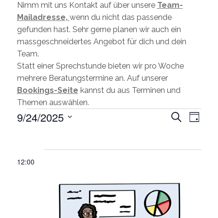
Nimm mit uns Kontakt auf über unsere
Team-
Mailadresse,
wenn du nicht das passende
gefunden hast. Sehr gerne planen wir auch ein
massgeschneidertes Angebot für dich und dein
Team.
Statt einer Sprechstunde bieten wir pro Woche
mehrere Beratungstermine an. Auf unserer
Bookings-Seite
kannst du aus Terminen und
Themen auswählen.
Veran
9/24/2025
Suche
Tag
Ansic
Wählen
Veranstaltungen
Veransta
Sie
Such-
das
for
und
12:00
Datum
Ansichten
24.
aus.
September